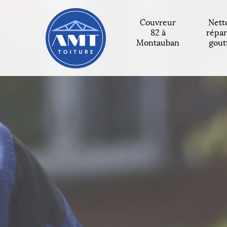
Couvreur
Nett
82 à
répar
Montauban
gout