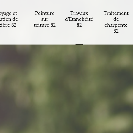
oyage et
Peinture
Travaux
Traitement
ation de
sur
d'Etanchéité
de
tière 82
toiture 82
82
charpente
82