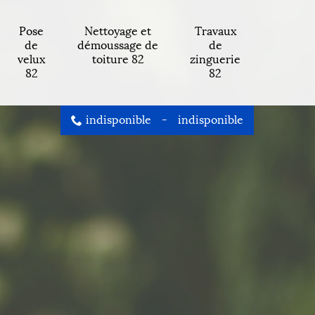
Pose
Nettoyage et
Travaux
de
démoussage de
de
velux
toiture 82
zinguerie
82
82
indisponible
-
indisponible